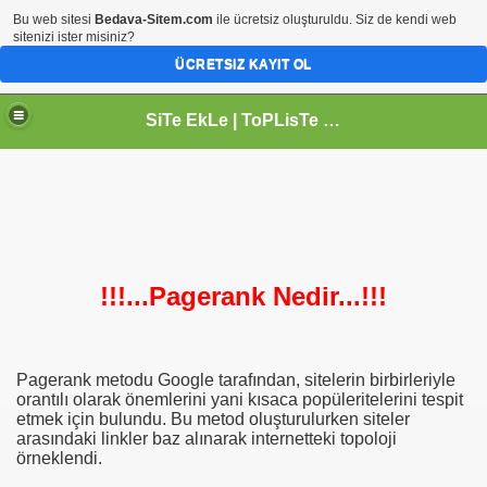
Bu web sitesi
Bedava-Sitem.com
ile ücretsiz oluşturuldu. Siz de kendi web
sitenizi ister misiniz?
ÜCRETSIZ KAYIT OL
SiTe EkLe | ToPLisTe | Tr.Gg | YeNi LiSTe
!!!...Pagerank Nedir...!!!
Pagerank metodu Google tarafından, sitelerin birbirleriyle
orantılı olarak önemlerini yani kısaca popüleritelerini tespit
etmek için bulundu. Bu metod oluşturulurken siteler
arasındaki linkler baz alınarak internetteki topoloji
örneklendi.