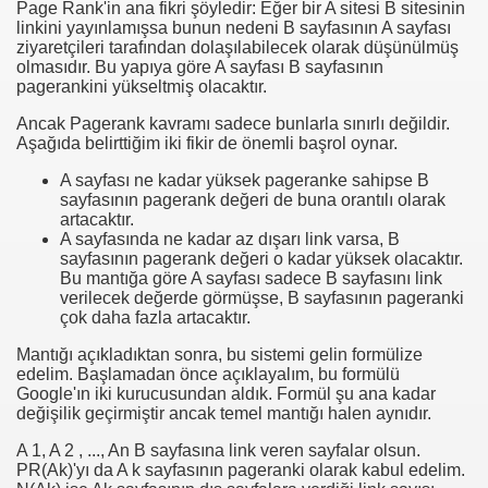
Page Rank'in ana fikri şöyledir: Eğer bir A sitesi B sitesinin
linkini yayınlamışsa bunun nedeni B sayfasının A sayfası
ziyaretçileri tarafından dolaşılabilecek olarak düşünülmüş
olmasıdır. Bu yapıya göre A sayfası B sayfasının
pagerankini yükseltmiş olacaktır.
Ancak Pagerank kavramı sadece bunlarla sınırlı değildir.
Aşağıda belirttiğim iki fikir de önemli başrol oynar.
A sayfası ne kadar yüksek pageranke sahipse B
sayfasının pagerank değeri de buna orantılı olarak
artacaktır.
A sayfasında ne kadar az dışarı link varsa, B
sayfasının pagerank değeri o kadar yüksek olacaktır.
Bu mantığa göre A sayfası sadece B sayfasını link
verilecek değerde görmüşse, B sayfasının pageranki
çok daha fazla artacaktır.
Mantığı açıkladıktan sonra, bu sistemi gelin formülize
edelim. Başlamadan önce açıklayalım, bu formülü
Google'ın iki kurucusundan aldık. Formül şu ana kadar
değişilik geçirmiştir ancak temel mantığı halen aynıdır.
A 1, A 2 , ..., An B sayfasına link veren sayfalar olsun.
PR(Ak)'yı da A k sayfasının pageranki olarak kabul edelim.